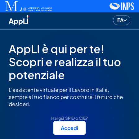
new_tab_sr_only
ne
ITA
AppLI - Homepage
AppLI è qui per te!
Scopri e realizza il tuo
potenziale
L'assistente virtuale per il Lavoro in Italia,
sempre al tuo fianco per costruire il futuro che
desideri.
Hai già SPID o CIE?
Accedi